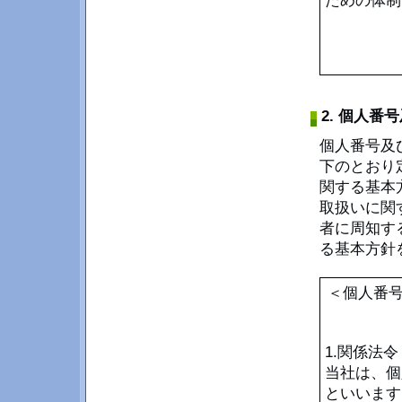
ための体制
2. 個人
個人番号及
下のとおり
関する基本
取扱いに関
者に周知す
る基本方針
＜個人番
1.関係法
当社は、個
といいます