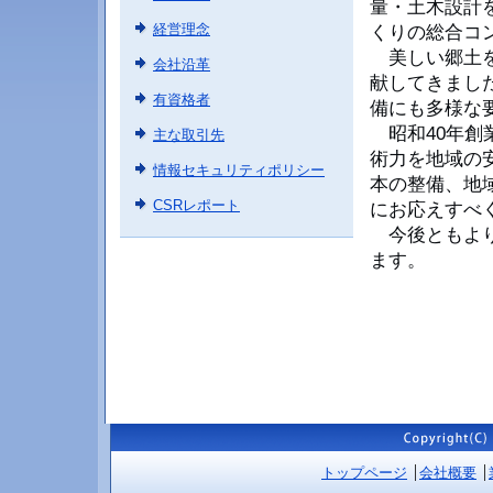
量・土木設計
経営理念
くりの総合コ
美しい郷土を
会社沿革
献してきまし
有資格者
備にも多様な
昭和40年創
主な取引先
術力を地域の
情報セキュリティポリシー
本の整備、地
CSRレポート
にお応えすべ
今後ともより
ます。
トップページ
会社概要